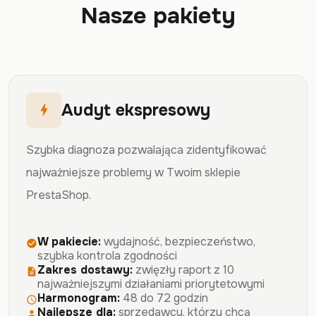
Nasze pakiety
Audyt ekspresowy
bolt
Szybka diagnoza pozwalająca zidentyfikować
najważniejsze problemy w Twoim sklepie
PrestaShop.
W pakiecie:
wydajność, bezpieczeństwo,
check_circle
szybka kontrola zgodności
Zakres dostawy:
zwięzły raport z 10
description
najważniejszymi działaniami priorytetowymi
Harmonogram:
48 do 72 godzin
schedule
Najlepsze dla:
sprzedawcy, którzy chcą
person