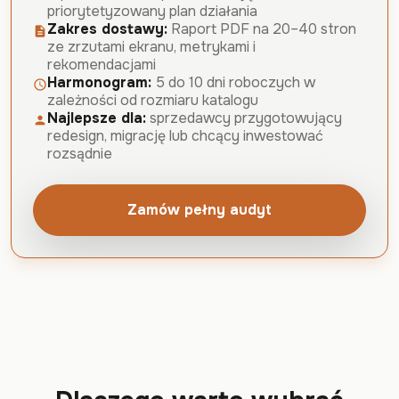
priorytetyzowany plan działania
Zakres dostawy:
Raport PDF na 20–40 stron
description
ze zrzutami ekranu, metrykami i
rekomendacjami
Harmonogram:
5 do 10 dni roboczych w
schedule
zależności od rozmiaru katalogu
Najlepsze dla:
sprzedawcy przygotowujący
person
redesign, migrację lub chcący inwestować
rozsądnie
Zamów pełny audyt