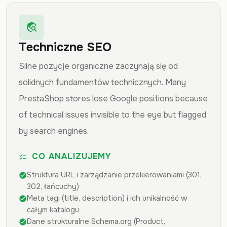
travel_explore
Techniczne SEO
Silne pozycje organiczne zaczynają się od
solidnych fundamentów technicznych. Many
PrestaShop stores lose Google positions because
of technical issues invisible to the eye but flagged
by search engines.
CO ANALIZUJEMY
checklist
Struktura URL i zarządzanie przekierowaniami (301,
check_circle
302, łańcuchy)
Meta tagi (title, description) i ich unikalność w
check_circle
całym katalogu
Dane strukturalne Schema.org (Product,
check_circle