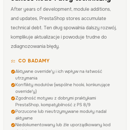
After years of development, module additions,
and updates, PrestaShop stores accumulate
technical debt. Ten dług spowalnia dalszy rozwój,
komplikuje aktualizacje i powoduje trudne do
zdiagnozowania błędy.
CO BADAMY
checklist
Aktywne override'y i ich wpływ na łatwość
check_circle
utrzymania
Konflikty modułów (wspólne hooki, konkurujące
check_circle
override'y)
Zgodność motywu z dobrymi praktykami
check_circle
PrestaShop, kompatybilność z PS 8/9
Porzucone lub nieutrzymywane moduły nadal
check_circle
aktywne
Niedokumentowany lub źle uporządkowany kod
check_circle