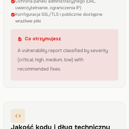
Ochrona panelu administracyjnego (URL,
check_circle
uwierzytelnianie, ograniczenia IP)
Konfiguracja SSL/TLS i publicznie dostępne
check_circle
wrażliwe pliki
Co otrzymujesz
description
A vulnerability report classified by severity
(critical, high, medium, low) with
recommended fixes.
code
Jakość kodu i dług techniczny