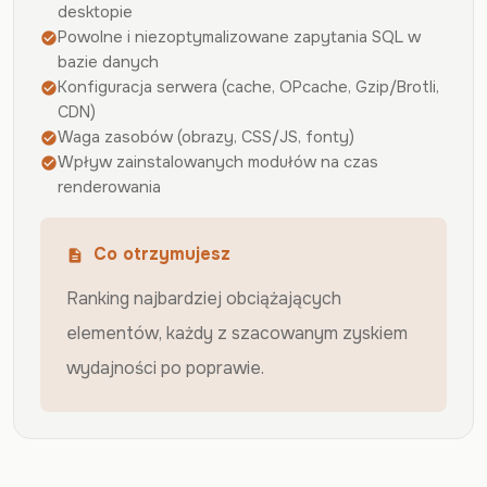
desktopie
Powolne i niezoptymalizowane zapytania SQL w
check_circle
bazie danych
Konfiguracja serwera (cache, OPcache, Gzip/Brotli,
check_circle
CDN)
Waga zasobów (obrazy, CSS/JS, fonty)
check_circle
Wpływ zainstalowanych modułów na czas
check_circle
renderowania
Co otrzymujesz
description
Ranking najbardziej obciążających
elementów, każdy z szacowanym zyskiem
wydajności po poprawie.