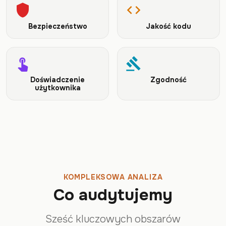
shield
code
Bezpieczeństwo
Jakość kodu
touch_app
gavel
Doświadczenie
Zgodność
użytkownika
KOMPLEKSOWA ANALIZA
Co audytujemy
Sześć kluczowych obszarów