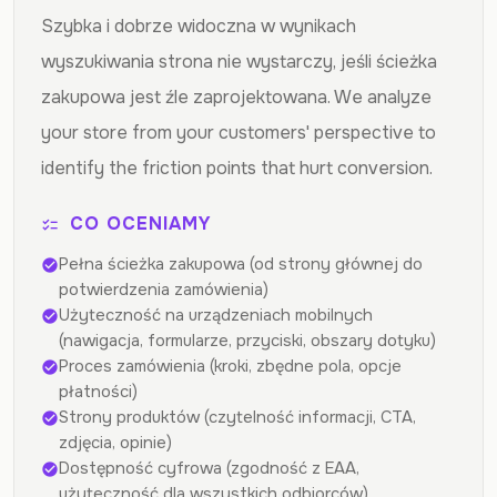
Szybka i dobrze widoczna w wynikach
wyszukiwania strona nie wystarczy, jeśli ścieżka
zakupowa jest źle zaprojektowana. We analyze
your store from your customers' perspective to
identify the friction points that hurt conversion.
CO OCENIAMY
checklist
Pełna ścieżka zakupowa (od strony głównej do
check_circle
potwierdzenia zamówienia)
Użyteczność na urządzeniach mobilnych
check_circle
(nawigacja, formularze, przyciski, obszary dotyku)
Proces zamówienia (kroki, zbędne pola, opcje
check_circle
płatności)
Strony produktów (czytelność informacji, CTA,
check_circle
zdjęcia, opinie)
Dostępność cyfrowa (zgodność z EAA,
check_circle
użyteczność dla wszystkich odbiorców)