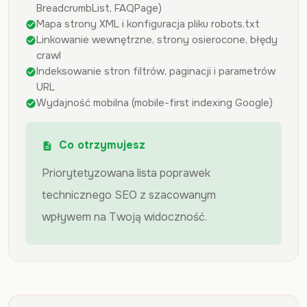
BreadcrumbList, FAQPage)
Mapa strony XML i konfiguracja pliku robots.txt
check_circle
Linkowanie wewnętrzne, strony osierocone, błędy
check_circle
crawl
Indeksowanie stron filtrów, paginacji i parametrów
check_circle
URL
Wydajność mobilna (mobile-first indexing Google)
check_circle
Co otrzymujesz
description
Priorytetyzowana lista poprawek
technicznego SEO z szacowanym
wpływem na Twoją widoczność.