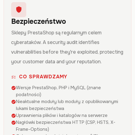
shield
Bezpieczeństwo
Sklepy PrestaShop są regularnym celem
cyberataków. A security audit identifies
vulnerabilities before they're exploited, protecting
your customer data and your reputation.
CO SPRAWDZAMY
checklist
Wersje PrestaShop, PHP i MySQL (znane
check_circle
podatności)
Nieaktualne moduły lub moduły z opublikowanymi
check_circle
lukami bezpieczeństwa
Uprawnienia plików i katalogów na serwerze
check_circle
Nagłówki bezpieczeństwa HTTP (CSP, HSTS, X-
check_circle
Frame-Options)