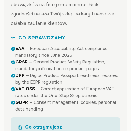
obowiązków na firmy e-commerce. Brak
zgodności naraża Twój sklep na kary finansowe i
osłabia zaufanie klientów.
CO SPRAWDZAMY
checklist
EAA
— European Accessibility Act compliance,
check_circle
mandatory since June 2025
GPSR
— General Product Safety Regulation,
check_circle
mandatory information on product pages
DPP
— Digital Product Passport readiness, required
check_circle
by the ESPR regulation
VAT OSS
— Correct application of European VAT
check_circle
rates under the One-Stop Shop scheme
GDPR
— Consent management, cookies, personal
check_circle
data handling
Co otrzymujesz
description