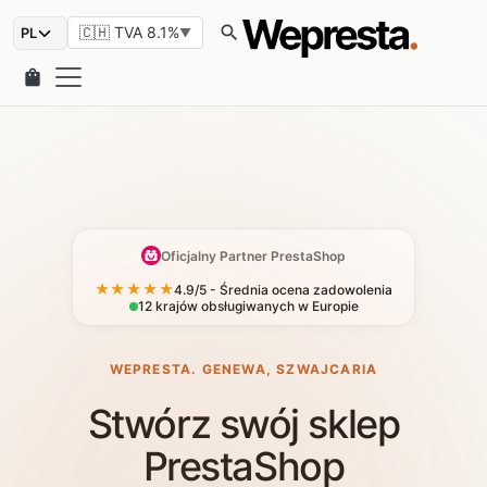
search
🇨🇭 TVA 8.1%
▼
shopping_bag
Oficjalny Partner PrestaShop
★★★★★
4.9/5 - Średnia ocena zadowolenia
12 krajów obsługiwanych w Europie
WEPRESTA. GENEWA, SZWAJCARIA
Stwórz swój sklep
PrestaShop