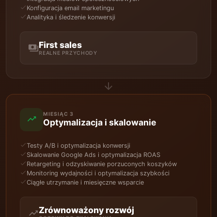
check
Konfiguracja email marketingu
check
Analityka i śledzenie konwersji
First sales
payments
REALNE PRZYCHODY
arrow_forward
MIESIĄC 3
trending_up
Optymalizacja i skalowanie
check
Testy A/B i optymalizacja konwersji
check
Skalowanie Google Ads i optymalizacja ROAS
check
Retargeting i odzyskiwanie porzuconych koszyków
check
Monitoring wydajności i optymalizacja szybkości
check
Ciągłe utrzymanie i miesięczne wsparcie
Zrównoważony rozwój
trending_up