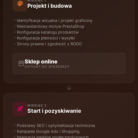
MIESIĄC 1
palette
Projekt i budowa
check
Identyfikacja wizualna i projekt graficzny
check
Niestandardowy motyw PrestaShop
check
Konfiguracja katalogu produktów
check
Konfiguracja płatności i wysyłki
check
Strony prawne i zgodność z RODO
Sklep online
storefront
GOTOWY DO SPRZEDAŻY
arrow_forward
MIESIĄC 2
rocket_launch
Start i pozyskiwanie
check
Podstawy SEO i optymalizacja techniczna
check
Kampanie Google Ads i Shopping
check
Integracja mediów społecznościowych