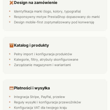
Design na zamówienie
design_services
Identyfikacja marki (logo, kolory, typografia)
Responsywny motyw PrestaShop dopasowany do marki
Design mobile-first zoptymalizowany pod konwersję
Katalog i produkty
inventory_2
Pełny import i konfiguracja produktów
Kategorie, filtry, atrybuty skonfigurowane
Zarządzanie magazynem i wariantami
Płatności i wysyłka
credit_card
Integracja Stripe, PayPal, przelew
Reguły wysyłki i konfiguracja przewoźników
Konfiguracja VAT dla twojego kraju