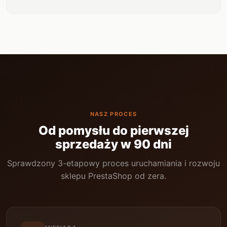
NASZ PROCES
Od pomysłu do pierwszej
sprzedaży w 90 dni
Sprawdzony 3-etapowy proces uruchamiania i rozwoju
sklepu PrestaShop od zera.