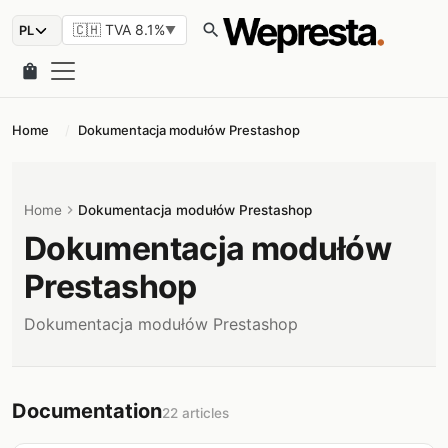
search
🇨🇭 TVA 8.1%
▼
shopping_bag
Home
Dokumentacja modułów Prestashop
Home
chevron_right
Dokumentacja modułów Prestashop
Dokumentacja modułów
Prestashop
Dokumentacja modułów Prestashop
Documentation
22 articles