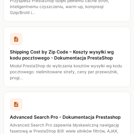
Przyspiesz PrestaShop dzięki pełnemu cache stron,
inteligentnemu czyszczeniu, warm-up, kompresji
Gzip/Brotli i...
description
Shipping Cost by Zip Code – Koszty wysyłki wg
kodu pocztowego - Dokumentacja PrestaShop
Moduł PrestaShop do wyliczania kosztów wysyłki wg kodu
pocztowego: nielimitowane strefy, ceny per przewoźnik,
progi...
description
Advanced Search Pro - Dokumentacja Prestashop
Advanced Search Pro zapewnia błyskawiczną nawigację
fasetową w PrestaShop 8/9: wiele silników filtrów, AJAX,