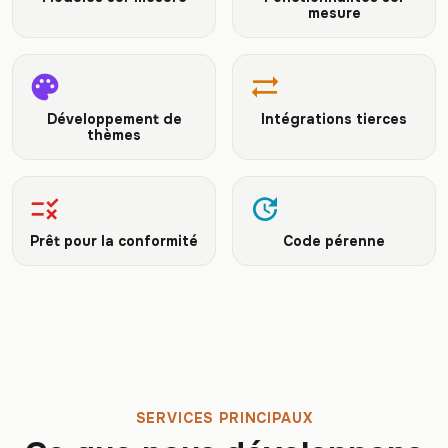
mesure
palette
sync_alt
Développement de
Intégrations tierces
thèmes
rule
update
Prêt pour la conformité
Code pérenne
SERVICES PRINCIPAUX