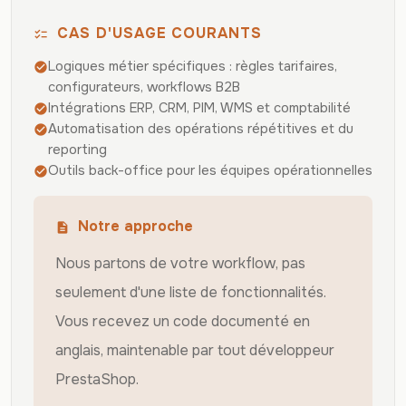
CAS D'USAGE COURANTS
checklist
Logiques métier spécifiques : règles tarifaires,
check_circle
configurateurs, workflows B2B
Intégrations ERP, CRM, PIM, WMS et comptabilité
check_circle
Automatisation des opérations répétitives et du
check_circle
reporting
Outils back-office pour les équipes opérationnelles
check_circle
Notre approche
description
Nous partons de votre workflow, pas
seulement d'une liste de fonctionnalités.
Vous recevez un code documenté en
anglais, maintenable par tout développeur
PrestaShop.