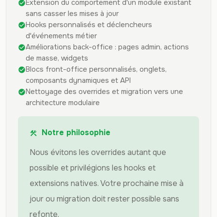
Extension du comportement d'un module existant
check_circle
sans casser les mises à jour
Hooks personnalisés et déclencheurs
check_circle
d'événements métier
Améliorations back-office : pages admin, actions
check_circle
de masse, widgets
Blocs front-office personnalisés, onglets,
check_circle
composants dynamiques et API
Nettoyage des overrides et migration vers une
check_circle
architecture modulaire
Notre philosophie
construction
Nous évitons les overrides autant que
possible et privilégions les hooks et
extensions natives. Votre prochaine mise à
jour ou migration doit rester possible sans
refonte.