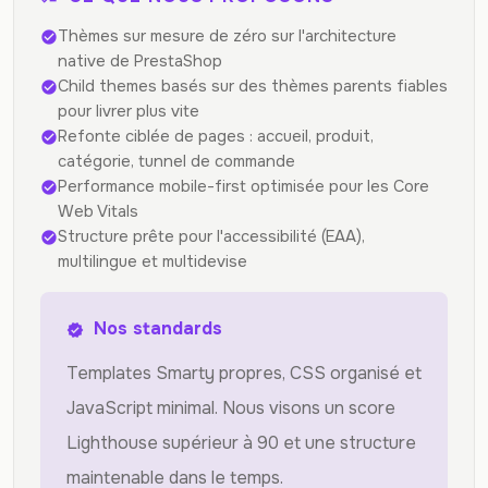
Thèmes sur mesure de zéro sur l'architecture
check_circle
native de PrestaShop
Child themes basés sur des thèmes parents fiables
check_circle
pour livrer plus vite
Refonte ciblée de pages : accueil, produit,
check_circle
catégorie, tunnel de commande
Performance mobile-first optimisée pour les Core
check_circle
Web Vitals
Structure prête pour l'accessibilité (EAA),
check_circle
multilingue et multidevise
Nos standards
verified
Templates Smarty propres, CSS organisé et
JavaScript minimal. Nous visons un score
Lighthouse supérieur à 90 et une structure
maintenable dans le temps.